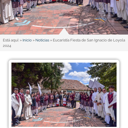
Está aquí: »
Inicio
»
Noticias
»
Eucaristía Fiesta de San Ignacio de Loyola
2024