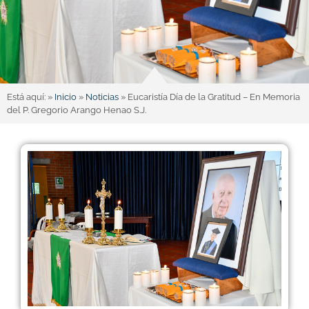
Está aquí: »
Inicio
»
Noticias
»
Eucaristía Día de la Gratitud – En Memoria
del P. Gregorio Arango Henao S.J.