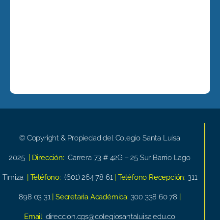
© Copyright & Propiedad del Colegio Santa Luisa
2025
| Dirección:
Carrera 73 # 42G – 25 Sur Barrio Lago
Timiza
| Teléfono:
(601) 264 78 61
| Teléfono Recepción:
311
898 03 31
| Secretaria Académica:
300 338 60 78
|
Email:
direccion.cgs@colegiosantaluisa.edu.co