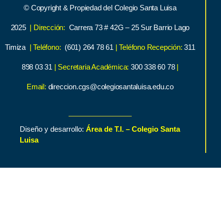
© Copyright & Propiedad del Colegio Santa Luisa
2025
| Dirección:
Carrera 73 # 42G – 25 Sur Barrio Lago
Timiza
| Teléfono:
(601) 264 78 61
| Teléfono Recepción:
311
898 03 31
| Secretaria Académica:
300 338 60 78
|
Email:
direccion.cgs@colegiosantaluisa.edu.co
Diseño y desarrollo:
Área de T.I. – Colegio Santa
Luisa
Inicio