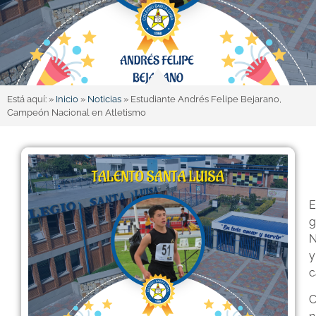
Está aquí: »
Inicio
»
Noticias
»
Estudiante Andrés Felipe Bejarano,
Campeón Nacional en Atletismo
E
g
N
y
c
C