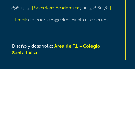
898 03 31
| Secretaria Académica:
300 338 60 78
|
Email:
direccion.cgs@colegiosantaluisa.edu.co
Diseño y desarrollo:
Área de T.I. – Colegio
Santa Luisa