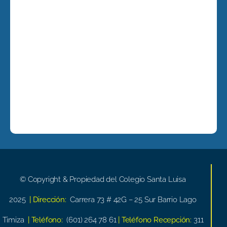
© Copyright & Propiedad del Colegio Santa Luisa
2025
| Dirección:
Carrera 73 # 42G – 25 Sur Barrio Lago
Timiza
| Teléfono:
(601) 264 78 61
| Teléfono Recepción:
311