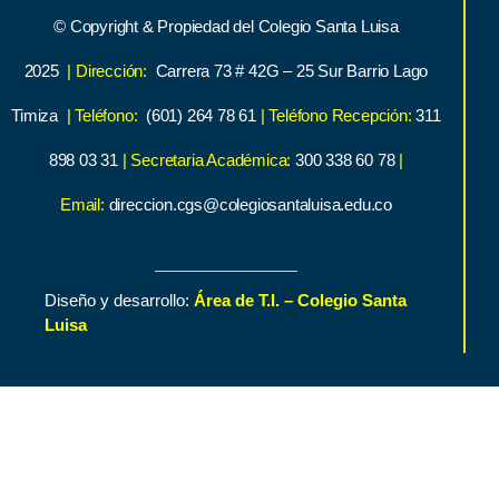
© Copyright & Propiedad del Colegio Santa Luisa
2025
| Dirección:
Carrera 73 # 42G – 25 Sur Barrio Lago
Timiza
| Teléfono:
(601) 264 78 61
| Teléfono Recepción:
311
898 03 31
| Secretaria Académica:
300 338 60 78
|
Email:
direccion.cgs@colegiosantaluisa.edu.co
Diseño y desarrollo:
Área de T.I. – Colegio Santa
Luisa