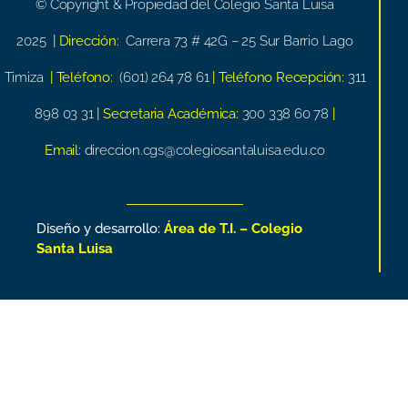
© Copyright & Propiedad del Colegio Santa Luisa
2025
| Dirección:
Carrera 73 # 42G – 25 Sur Barrio Lago
Timiza
| Teléfono:
(601) 264 78 61
| Teléfono Recepción:
311
898 03 31
| Secretaria Académica:
300 338 60 78
|
Email:
direccion.cgs@colegiosantaluisa.edu.co
Diseño y desarrollo:
Área de T.I. – Colegio
Santa Luisa