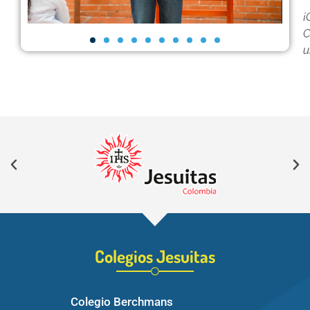
¡
C
u
Colegios Jesuitas
Colegio Berchmans