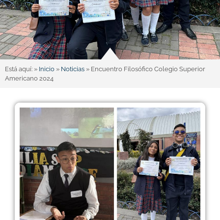
Está aquí: »
Inicio
»
Noticias
»
Encuentro Filosófico Colegio Superior
Americano 2024