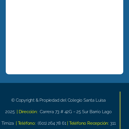
© Copyright & Propiedad del Colegio Santa Luisa
2025
| Dirección:
Carrera 73 # 42G – 25 Sur Barrio Lago
Timiza
| Teléfono:
(601) 264 78 61
| Teléfono Recepción:
311