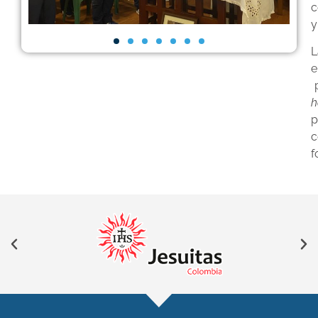
c
y
L
e
p
h
p
c
f