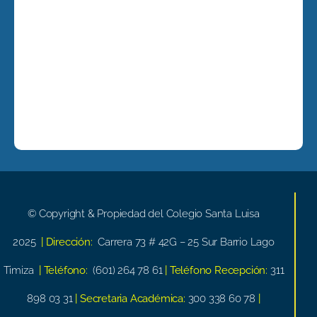
© Copyright & Propiedad del Colegio Santa Luisa
2025
| Dirección:
Carrera 73 # 42G – 25 Sur Barrio Lago
Timiza
| Teléfono:
(601) 264 78 61
| Teléfono Recepción:
311
898 03 31
| Secretaria Académica:
300 338 60 78
|