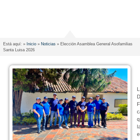
Está aquí: »
Inicio
»
Noticias
»
Elección Asamblea General Asofamilias
Santa Luisa 2026
L
D
F
c
q
l
e