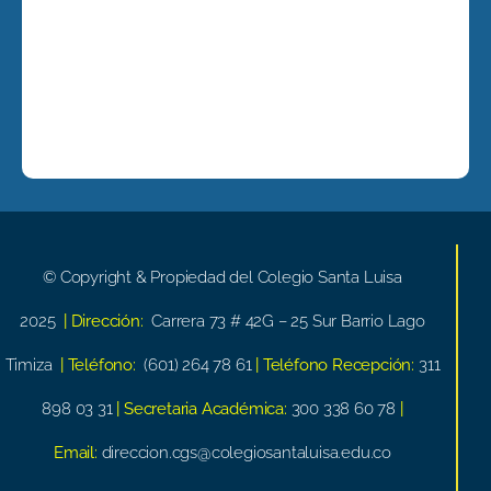
© Copyright & Propiedad del Colegio Santa Luisa
2025
| Dirección:
Carrera 73 # 42G – 25 Sur Barrio Lago
Timiza
| Teléfono:
(601) 264 78 61
| Teléfono Recepción:
311
898 03 31
| Secretaria Académica:
300 338 60 78
|
Email:
direccion.cgs@colegiosantaluisa.edu.co