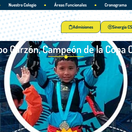
Nuestro Colegio
Áreas Funcionales
Cronograma
Admisiones
Sinergia C
bo Garzón, Campeón de la Copa 