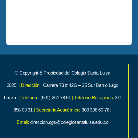
© Copyright & Propiedad del Colegio Santa Luisa
2025
| Dirección:
Carrera 73 # 42G – 25 Sur Barrio Lago
Timiza
| Teléfono:
(601) 264 78 61
| Teléfono Recepción:
311
898 03 31
| Secretaria Académica:
300 338 60 78
|
Email:
direccion.cgs@colegiosantaluisa.edu.co