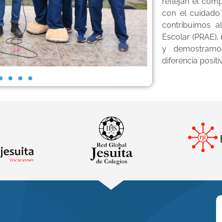
reflejan el co
con el cuidado 
contribuimos a
Escolar (PRAE)
y demostramo
diferencia positi