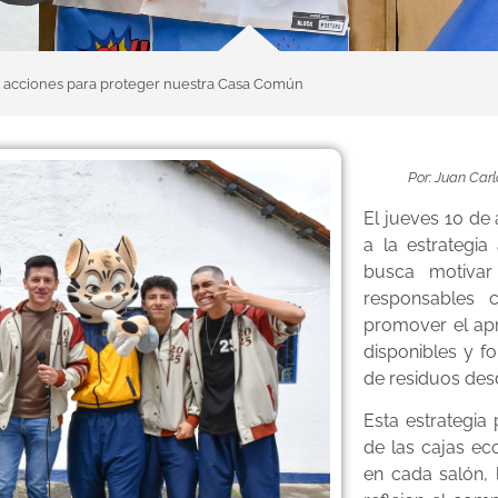
 acciones para proteger nuestra Casa Común
Por: Juan Car
El jueves 10 de a
a la estrategia
busca motivar
responsables 
promover el ap
disponibles y f
de residuos desd
Esta estrategia
de las cajas ec
en cada salón, 