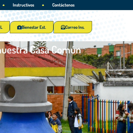
Instructivos
Contáctenos
SL
Bienestar Est.
Correo Ins.
 nuestra Casa Común