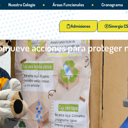
Nuestro Colegio
Áreas Funcionales
Cronograma
Admisiones
Sinergia C
romueve acciones para proteger