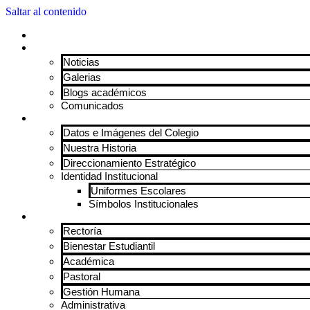
Saltar al contenido
Inicio
Contenido de Interés
Noticias
Galerias
Blogs académicos
Comunicados
Nuestro Colegio
Datos e Imágenes del Colegio
Nuestra Historia
Direccionamiento Estratégico
Identidad Institucional
Uniformes Escolares
Símbolos Institucionales
Áreas Funcionales
Rectoría
Bienestar Estudiantil
Académica
Pastoral
Gestión Humana
Administrativa