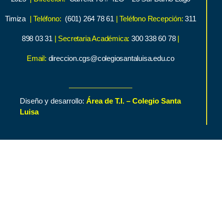
Timiza
| Teléfono:
(601) 264 78 61
| Teléfono Recepción:
311
898 03 31
| Secretaria Académica:
300 338 60 78
|
Email:
direccion.cgs@colegiosantaluisa.edu.co
Diseño y desarrollo:
Área de T.I. – Colegio Santa
Luisa
Inicio
Contenido de Interés