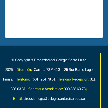
© Copyright & Propiedad del Colegio Santa Luisa
2025
| Dirección:
Carrera 73 # 42G – 25 Sur Barrio Lago
Timiza
| Teléfono:
(601) 264 78 61
| Teléfono Recepción:
311
898 03 31
| Secretaria Académica:
300 338 60 78
|
Email:
direccion.cgs@colegiosantaluisa.edu.co