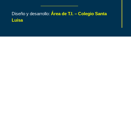
Diseño y desarrollo:
Área de T.I. – Colegio Santa
Luisa
Inicio
Contenido de Interés
Nuestro Colegio
Áreas Funcionales