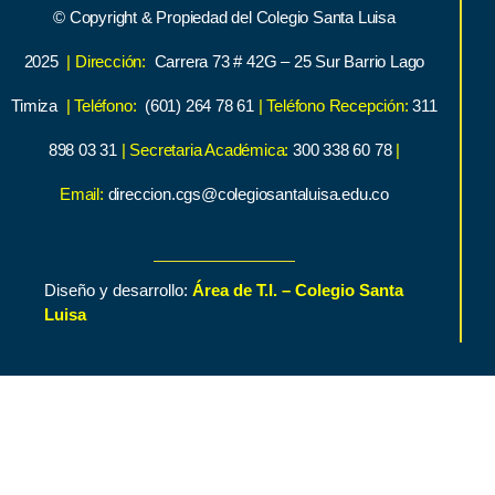
© Copyright & Propiedad del Colegio Santa Luisa
2025
| Dirección:
Carrera 73 # 42G – 25 Sur Barrio Lago
Timiza
| Teléfono:
(601) 264 78 61
| Teléfono Recepción:
311
898 03 31
| Secretaria Académica:
300 338 60 78
|
Email:
direccion.cgs@colegiosantaluisa.edu.co
Diseño y desarrollo:
Área de T.I. – Colegio Santa
Luisa
Inicio