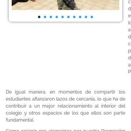
c
d
e
l
a
d
c
p
d
a
P
De igual manera, en momentos de compartir los
estudiantes afianzaron lazos de cercanía, lo que ha de
contribuir a un mejor relacionamiento al interior del
colegio y otros espacios de los que ellos son parte
fundamental.