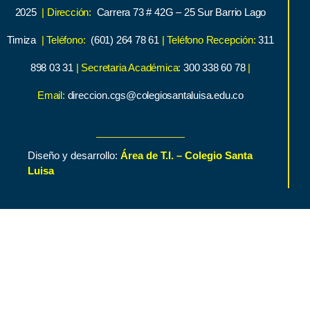
2025
| Dirección:
Carrera 73 # 42G – 25 Sur Barrio Lago
Timiza
| Teléfono:
(601) 264 78 61
| Teléfono Recepción:
311
898 03 31
| Secretaria Académica:
300 338 60 78
|
Email:
direccion.cgs@colegiosantaluisa.edu.co
Diseño y desarrollo:
Área de T.I. – Colegio Santa
Luisa
Inicio