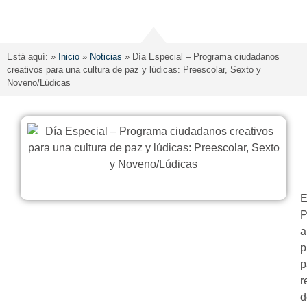
Está aquí: »
Inicio
»
Noticias
»
Día Especial – Programa ciudadanos
creativos para una cultura de paz y lúdicas: Preescolar, Sexto y
Noveno/Lúdicas
E
P
a
p
p
r
d