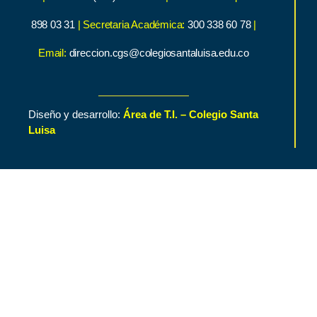
898 03 31
| Secretaria Académica:
300 338 60 78
|
Email:
direccion.cgs@colegiosantaluisa.edu.co
Diseño y desarrollo:
Área de T.I. – Colegio Santa
Luisa
Inicio
Contenido de Interés