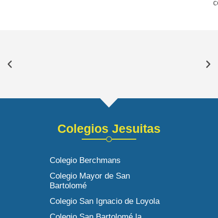
c
Colegios Jesuitas
Colegio Berchmans
Colegio Mayor de San
Bartolomé
Colegio San Ignacio de Loyola
Colegio San Bartolomé la