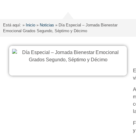
Está aquí: »
Inicio
»
Noticias
»
Día Especial – Jornada Bienestar
Emocional Grados Segundo, Séptimo y Décimo
E
v
A
m
c
l
F
y