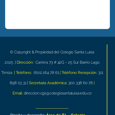
© Copyright & Propiedad del Colegio Santa Luisa
2025
| Dirección:
Carrera 73 # 42G – 25 Sur Barrio Lago
Timiza
| Teléfono:
(601) 264 78 61
| Teléfono Recepción:
311
898 03 31
| Secretaria Académica:
300 338 60 78
|
Email:
direccion.cgs@colegiosantaluisa.edu.co