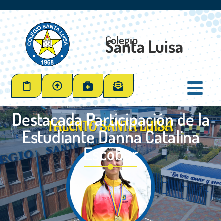
Colegio
Santa Luisa
Destacada Participación de la
Estudiante Danna Catalina
Escobar