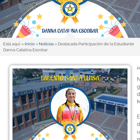
Está aquí: »
Inicio
»
Noticias
»
Destacada Participación de la Estudiante
Danna Catalina Escobar
P
N
g
d
M
E
d
u
m