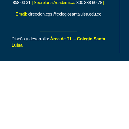
898 03 31
| Secretaria Académica:
300 338 60 78
|
Email:
direccion.cgs@colegiosantaluisa.edu.co
Diseño y desarrollo:
Área de T.I. – Colegio Santa
Luisa
Inicio
Contenido de Interés
Nuestro Colegio