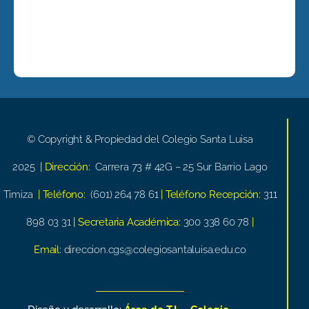
© Copyright & Propiedad del Colegio Santa Luisa
2025
| Dirección:
Carrera 73 # 42G – 25 Sur Barrio Lago
Timiza
| Teléfono:
(601) 264 78 61
| Teléfono Recepción:
311
898 03 31
| Secretaria Académica:
300 338 60 78
|
Email:
direccion.cgs@colegiosantaluisa.edu.co