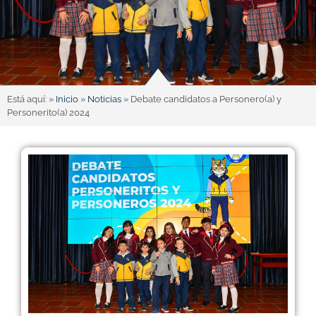
Está aquí: »
Inicio
»
Noticias
»
Debate candidatos a Personero(a) y
Personerito(a) 2024