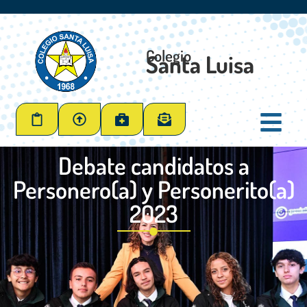
Colegio
Santa Luisa
Debate candidatos a
Personero(a) y Personerito(a)
2023