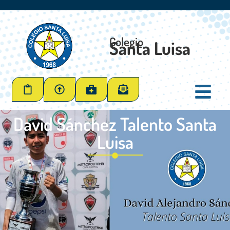
Colegio
Santa Luisa
David Sánchez Talento Santa
Luisa