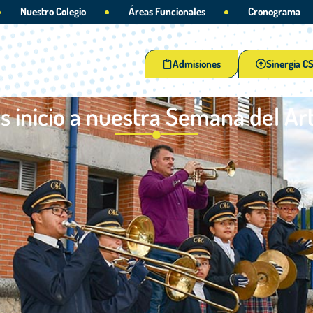
Nuestro Colegio
Áreas Funcionales
Cronograma
Admisiones
Sinergia C
 inicio a nuestra Semana del Ar