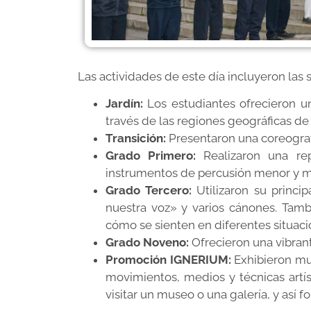
Las actividades de este día incluyeron las 
Jardín:
Los estudiantes ofrecieron un
través de las regiones geográficas de n
Transición:
Presentaron una coreografí
Grado Primero:
Realizaron una repr
instrumentos de percusión menor y m
Grado Tercero:
Utilizaron su princi
nuestra voz» y varios cánones. Tamb
cómo se sienten en diferentes situacio
Grado Noveno:
Ofrecieron una vibrant
Promoción IGNERIUM:
Exhibieron mu
movimientos, medios y técnicas artís
visitar un museo o una galería, y así