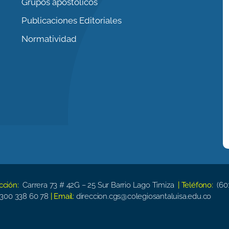
Grupos apostólicos
Publicaciones Editoriales
Normatividad
ección:
Carrera 73 # 42G – 25 Sur Barrio Lago Timiza
| Teléfono:
(60
300 338 60 78
| Email:
direccion.cgs@colegiosantaluisa.edu.co