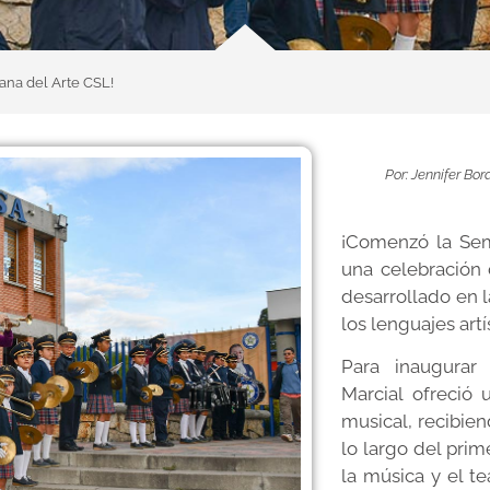
ana del Arte CSL!
Por: Jennifer B
¡Comenzó la Sem
una celebración 
desarrollado en 
los lenguajes artí
Para inaugurar
Marcial ofreció
musical, recibien
lo largo del prim
la música y el t