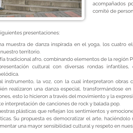
acompañados por
comité de person
siguientes presentaciones:
a muestra de danza inspirada en el yoga, los cuatro ele
uestro territorio.
a tradicional afro, combinando elementos de la región Pa
esentación cultural con diversas rondas infantiles, 
elódica.
pal instrumento, la voz, con la cual interpretaron ob
ién realizaron una danza especial, transformándose en
nes, esto lo hicieron a través del movimiento y la expresi
e interpretación de canciones de rock y balada pop.
estras plásticas que reflejan los sentimientos y emocion
ticas. Su propuesta es democratizar el arte, haciéndol
 fomentar una mayor sensibilidad cultural y respeto en nue