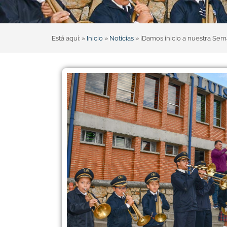
Está aquí: »
Inicio
»
Noticias
»
¡Damos inicio a nuestra Sem