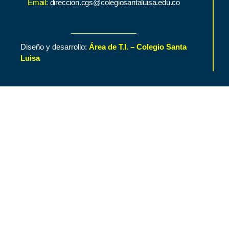
Email:
direccion.cgs@colegiosantaluisa.edu.co
Diseño y desarrollo:
Área de T.I. – Colegio Santa
Luisa
Inicio
Contenido de Interés
Nuestro Colegio