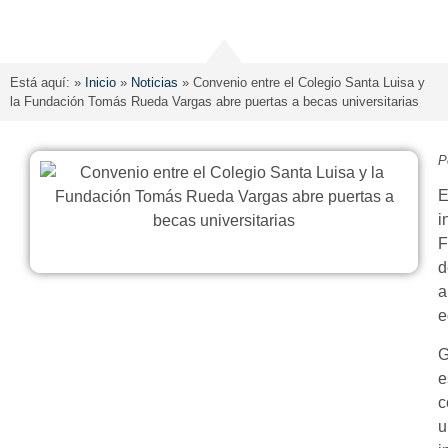
Está aquí: »
Inicio
»
Noticias
»
Convenio entre el Colegio Santa Luisa y
la Fundación Tomás Rueda Vargas abre puertas a becas universitarias
P
E
i
F
d
a
e
G
e
c
u