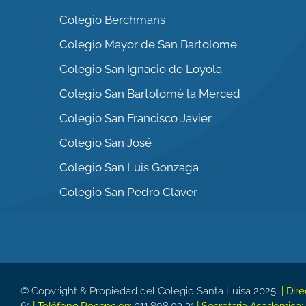
Colegio Berchmans
Colegio Mayor de San Bartolomé
Colegio San Ignacio de Loyola
Colegio San Bartolomé la Merced
Colegio San Francisco Javier
Colegio San José
Colegio San Luis Gonzaga
Colegio San Pedro Claver
© Copyright & Propiedad del Colegio Santa Luisa 2025
| Dir
61
| Teléfono Recepción:
311 898 03 31
| Secretaria Académica: