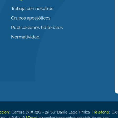
Trabaja con nosotros
Grupos apostólicos
Publicaciones Editoriales
Normatividad
ección:
Carrera 73 # 42G – 25 Sur Barrio Lago Timiza
| Teléfono:
(60
300 338 60 78
| Email:
direccion.cgs@colegiosantaluisa.edu.co