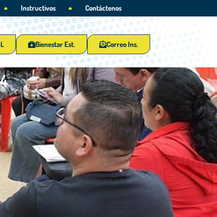
Instructivos
Contáctenos
SL
Bienestar Est.
Correo Ins.
24