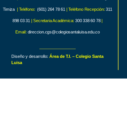
Timiza
| Teléfono:
(601) 264 78 61
| Teléfono Recepción:
311
898 03 31
| Secretaria Académica:
300 338 60 78
|
Email:
direccion.cgs@colegiosantaluisa.edu.co
Diseño y desarrollo:
Área de T.I. – Colegio Santa
Luisa
Inicio
Contenido de Interés