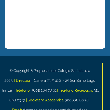
© Copyright & Propiedad del Colegio Santa Luisa
2025
| Dirección:
Carrera 73 # 42G – 25 Sur Barrio Lago
Timiza
| Teléfono:
(601) 264 78 61
| Teléfono Recepción:
311
898 03 31
| Secretaria Académica:
300 338 60 78
|