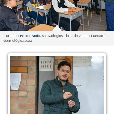
Está aquí: »
Inicio
»
Noticias
»
«Colegios Libres de Vapeo» Fundación
Neumológica 2024