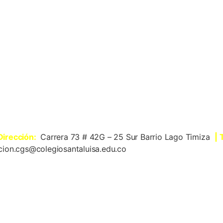
 Dirección:
Carrera 73 # 42G – 25 Sur Barrio Lago Timiza
| 
cion.cgs@colegiosantaluisa.edu.co