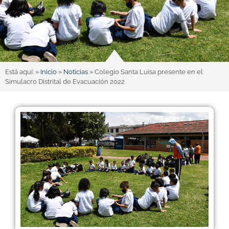
Está aquí: »
Inicio
»
Noticias
»
Colegio Santa Luisa presente en el
Simulacro Distrital de Evacuación 2022