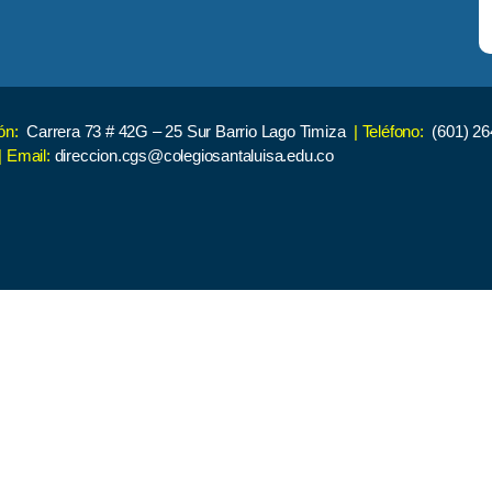
ión:
Carrera 73 # 42G – 25 Sur Barrio Lago Timiza
| Teléfono:
(601) 26
| Email:
direccion.cgs@colegiosantaluisa.edu.co