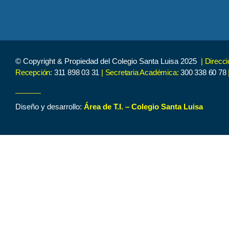
© Copyright & Propiedad del Colegio Santa Luisa 2025
| Direcc
Recepción:
311 898 03 31
| Secretaria Académica:
300 338 60 78
Diseño y desarrollo:
Área de T.I. – Colegio Santa Luisa
Inicio
Contenido de Interés