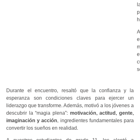
l
p
h
A
e
m
e
c
s
Durante el encuentro, resaltó que la confianza y la
esperanza son condiciones claves para ejercer un
liderazgo que transforme. Además, motivó a los jóvenes a
descubrir la “magia plena”:
motivación, actitud, gente,
imaginación y acción
, ingredientes fundamentales para
convertir los sueños en realidad.