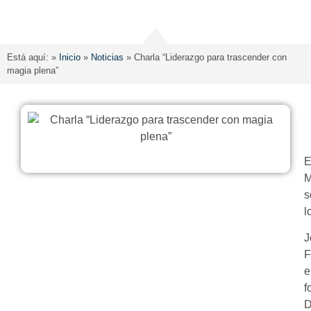
Está aquí: »
Inicio
»
Noticias
»
Charla “Liderazgo para trascender con
magia plena”
E
M
s
l
J
F
e
f
D