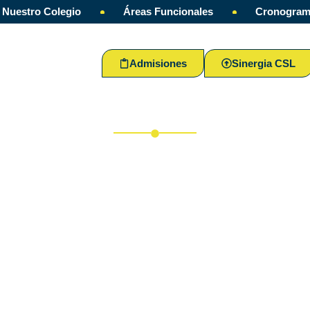
Nuestro Colegio
Áreas Funcionales
Cronogra
Admisiones
Sinergia CSL
monia de Grado Transición