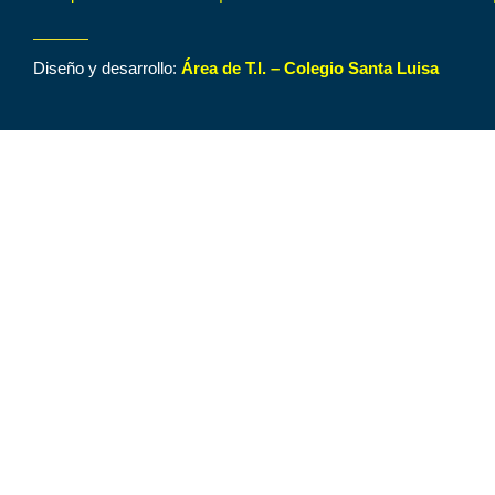
Diseño y desarrollo:
Área de T.I. – Colegio Santa Luisa
Inicio
Contenido de Interés
Nuestro Colegio
Áreas Funcionales