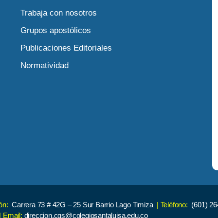
Trabaja con nosotros
Grupos apostólicos
Publicaciones Editoriales
Normatividad
ión:
Carrera 73 # 42G – 25 Sur Barrio Lago Timiza
| Teléfono:
(601) 26
| Email:
direccion.cgs@colegiosantaluisa.edu.co