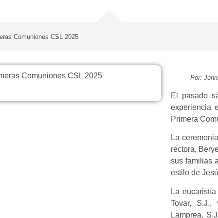
imeras Comuniones CSL 2025
Por: Jenn
El pasado sá
experiencia e
Primera Comu
La ceremonia 
rectora, Bery
sus familias 
estilo de Jesú
La eucaristía
Tovar, S.J.
Lamprea, S.J.