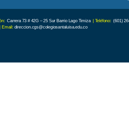
ión:
Carrera 73 # 42G – 25 Sur Barrio Lago Timiza
| Teléfono:
(601) 26
| Email:
direccion.cgs@colegiosantaluisa.edu.co