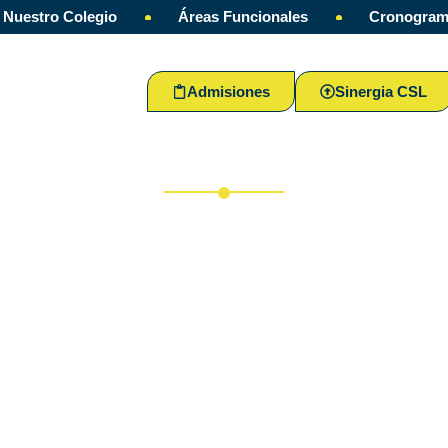
Nuestro Colegio
Áreas Funcionales
Cronogra
Admisiones
Sinergia CSL
ucaristía Primeras Comun