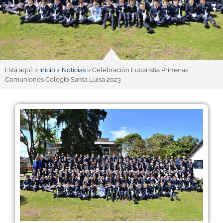
Está aquí: »
Inicio
»
Noticias
»
Celebración Eucaristía Primeras
Comuniones Colegio Santa Luisa 2023