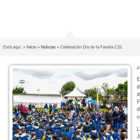
Está aquí: »
Inicio
»
Noticias
»
Celebración Día de la Familia CSL
P
E
d
d
F
d
c
L
J