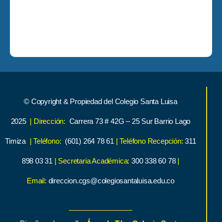
© Copyright & Propiedad del Colegio Santa Luisa
2025
| Dirección:
Carrera 73 # 42G – 25 Sur Barrio Lago
Timiza
| Teléfono:
(601) 264 78 61
| Teléfono Recepción:
311
898 03 31
| Secretaria Académica:
300 338 60 78
|
Email:
direccion.cgs@colegiosantaluisa.edu.co