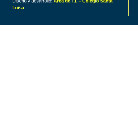
Diseño y desarrollo:
Área de T.I. – Colegio Santa
Luisa
Inicio
Contenido de Interés
Nuestro Colegio
Áreas Funcionales
Cronograma