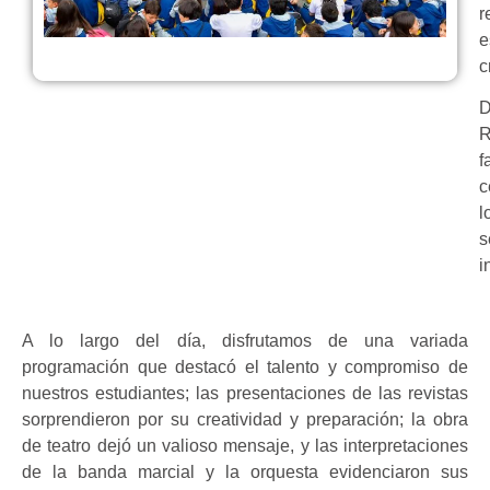
r
e
c
D
R
f
c
l
s
i
A lo largo del día, disfrutamos de una variada
programación que destacó el talento y compromiso de
nuestros estudiantes; las presentaciones de las revistas
sorprendieron por su creatividad y preparación; la obra
de teatro dejó un valioso mensaje, y las interpretaciones
de la banda marcial y la orquesta evidenciaron sus