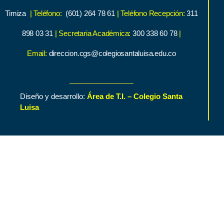
Timiza
| Teléfono:
(601) 264 78 61
| Teléfono Recepción:
311
898 03 31
| Secretaria Académica:
300 338 60 78
|
Email:
direccion.cgs@colegiosantaluisa.edu.co
Diseño y desarrollo:
Área de T.I. – Colegio Santa
Luisa
Inicio
Contenido de Interés