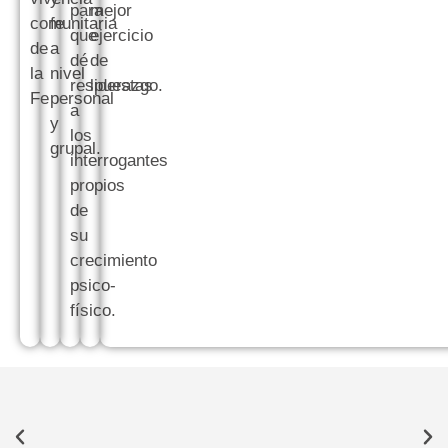
para
mejor
comunitaria
fe
que
ejercicio
de
a
dé
de
la
nivel
respuestas
liderazgo.
Fe
personal
a
y
los
grupal.
interrogantes
propios
de
su
crecimiento
psico-
físico.