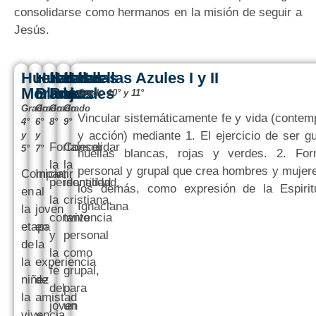
consolidarse como hermanos en la misión de seguir a
Jesús.
Huellas
Huellas
Huellas
Huellas
Huellas Azules I y II
Moradas
Blancas
Rojas
Verdes
Grado 10° y 11°
Grado
Grado
Grado
Grado
Vincular sistemáticamente fe y vida (contem
4°
6°
8°
9°
y acción) mediante 1. El ejercicio de ser g
y
y
Fortalecer
Consolidar
5°
7°
huellas blancas, rojas y verdes. 2. For
la
la
personal y grupal que crea hombres y mujer
Compartir
Iniciar
personalidad,
identidad
los demás, como expresión de la Espiritu
en
al
la
cristiana,
Ignaciana
la
joven
convivencia
tanto
etapa
en
y
personal
de
la
la
como
la
experiencia
fe
grupal,
niñez
de
del
para
la
amistad
joven
un
vivencia
y