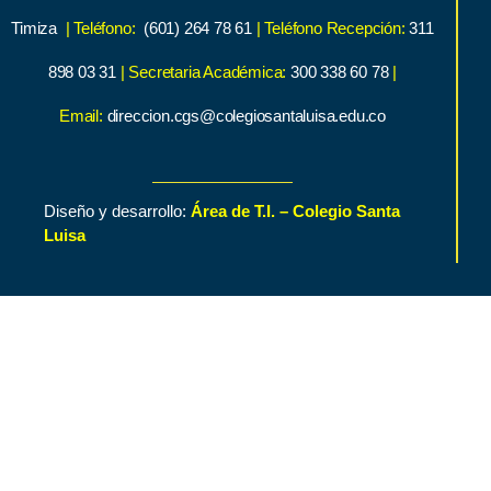
Timiza
| Teléfono:
(601) 264 78 61
| Teléfono Recepción:
311
898 03 31
| Secretaria Académica:
300 338 60 78
|
Email:
direccion.cgs@colegiosantaluisa.edu.co
Diseño y desarrollo:
Área de T.I. – Colegio Santa
Luisa
Inicio
Contenido de Interés