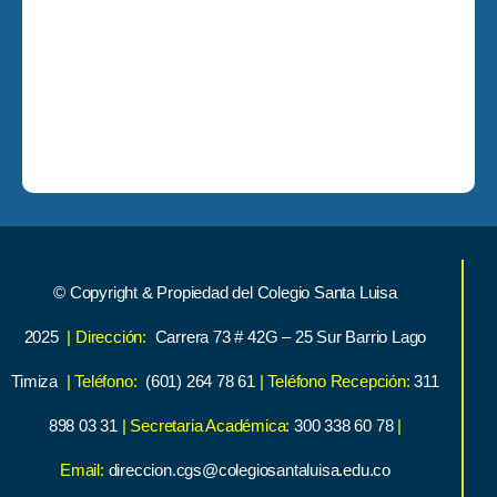
© Copyright & Propiedad del Colegio Santa Luisa
2025
| Dirección:
Carrera 73 # 42G – 25 Sur Barrio Lago
Timiza
| Teléfono:
(601) 264 78 61
| Teléfono Recepción:
311
898 03 31
| Secretaria Académica:
300 338 60 78
|
Email:
direccion.cgs@colegiosantaluisa.edu.co