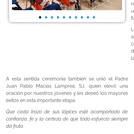
n
u
f
L
a
c
d
l
A esta sentida ceremonia también se unió el Padre
Juan Pablo Macías Lamprea, SJ, quien elevó una
oración por nuestros jóvenes y les deseó los mayores
éxitos en esta importante etapa.
Que cada trazo de sus lápices esté acompañado de
confianza, fe y la certeza de que todo esfuerzo siempre
da fruto.