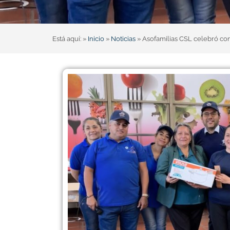
Está aquí: »
Inicio
»
Noticias
»
Asofamilias CSL celebró con 