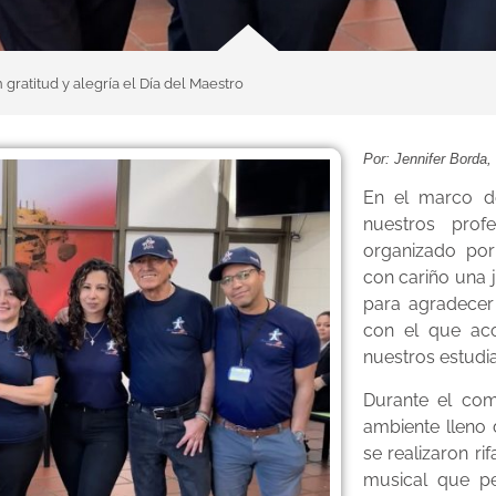
gratitud y alegría el Día del Maestro
Por: Jennifer Borda
En el marco de
nuestros prof
organizado por
con cariño una 
para agradecer
con el que ac
nuestros estudia
Durante el com
ambiente lleno 
se realizaron ri
musical que pe