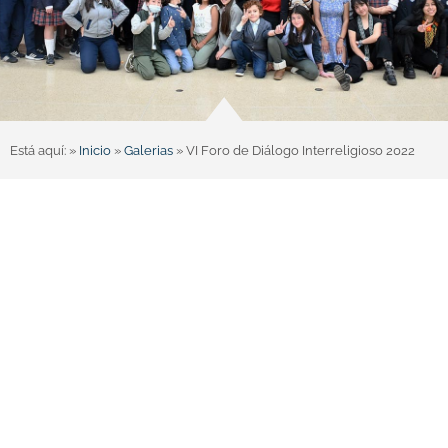
Está aquí: »
Inicio
»
Galerias
»
VI Foro de Diálogo Interreligioso 2022