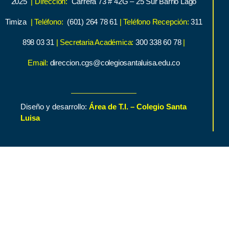
2025
| Dirección:
Carrera 73 # 42G – 25 Sur Barrio Lago
Timiza
| Teléfono:
(601) 264 78 61
| Teléfono Recepción:
311
898 03 31
| Secretaria Académica:
300 338 60 78
|
Email:
direccion.cgs@colegiosantaluisa.edu.co
Diseño y desarrollo:
Área de T.I. – Colegio Santa
Luisa
Inicio
Contenido de Interés