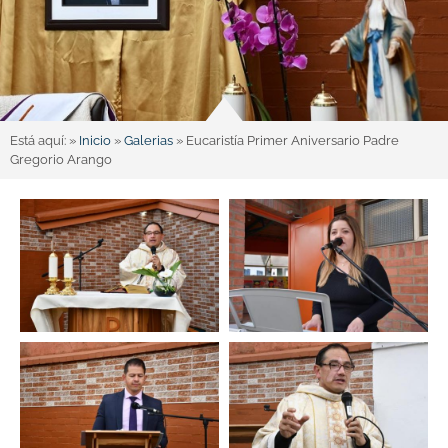
Está aquí: »
Inicio
»
Galerias
»
Eucaristía Primer Aniversario Padre
Gregorio Arango